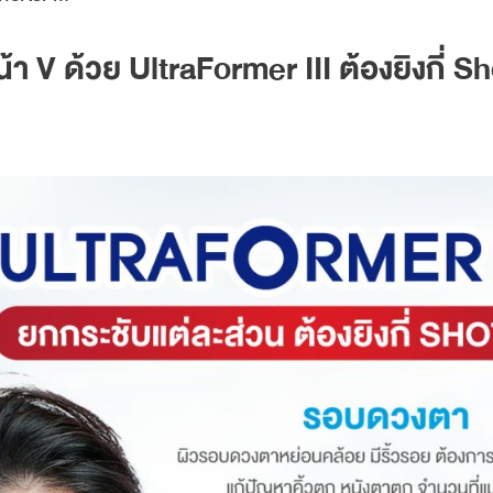
น้า V ด้วย UltraFormer III ต้องยิงกี่ S