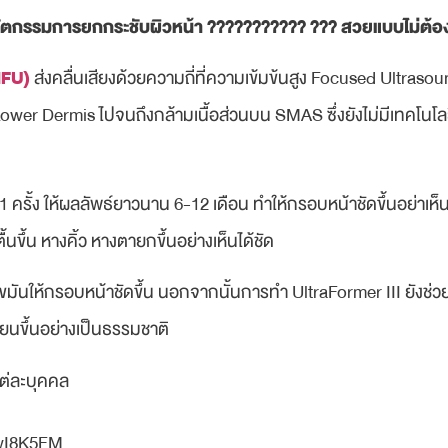
ยนวัตกรรมการยกกระชับผิวหน้า ??????????? ??? สวยแบบไม่ต้อ
MMFU)
ส่งคลื่นเสียงด้วยความถี่ที่ความเข้มข้นสูง Focused Ultrasound
Lower Dermis ไปจนถึงกล้ามเนื้อส่วนบน SMAS ซึ่งยังไม่มีเทคโนโล
 ครั้ง ให้ผลลัพธ์ยาวนาน 6-12 เดือน ทำให้กรอบหน้าชัดขึ้นอย่าเห็น
ื้นขึ้น หางคิ้ว หางตายกขึ้นอย่างเห็นได้ชัด
ยไขมันให้กรอบหน้าชัดขึ้น นอกจากนั้นการทำ UltraFormer III ยังช
นียนขึ้นอย่างเป็นธรรมชาติ⁠
แต่ละบุคคล
HwI8K5FM