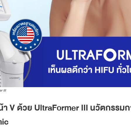
r III
หน้า V ด้วย UltraFormer III นวัตกรรม
nic