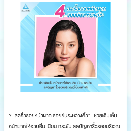
? “ลดริ้วรอยหน้าผาก รอยย่นระหว่างคิ้ว” : ช่วยเติมเต็ม
หน้าผากให้อวบอิ่ม เนียน กระชับ ลดปัญหาริ้วรอยบริเวณ