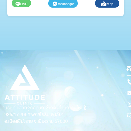
messenger
Map
LINE
ต
บริษัท แอททิจูดคลินิก จำกัด (สำนักงานใหญ่)
935/17-19
ถ.พหลโยธิน ต.เวียง
อ.เมืองเชียงราย จ.เชียงราย 57000