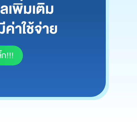
เพิ่มเติม
ีค่าใช้จ่าย
๊ก!!!