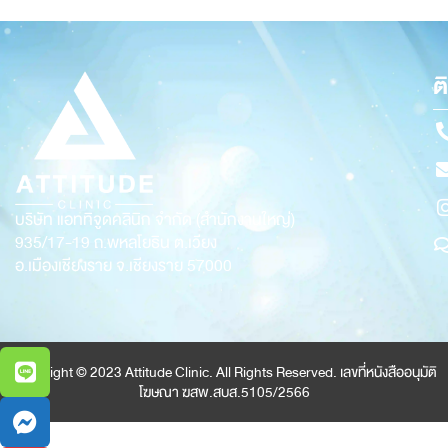
ต
บริษัท แอททิจูดคลินิก จำกัด (สำนักงานใหญ่)
935/17-19
ถ.พหลโยธิน ต.เวียง
อ.เมืองเชียงราย จ.เชียงราย 57000
Copyright © 2023 Attitude Clinic. All Rights Reserved. เลขที่หนังสืออนุมัติ
โฆษณา ฆสพ.สบส.5105/2566