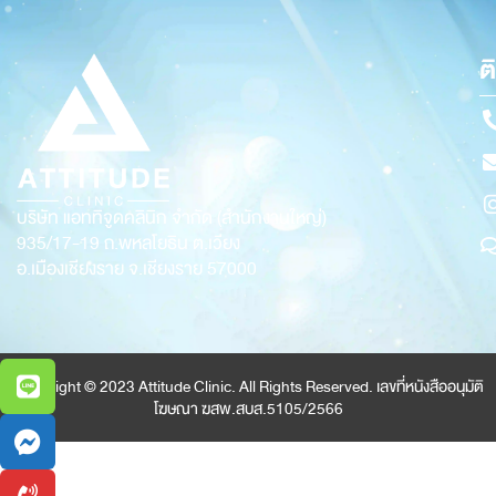
ต
บริษัท แอททิจูดคลินิก จำกัด (สำนักงานใหญ่)
935/17-19
ถ.พหลโยธิน ต.เวียง
อ.เมืองเชียงราย จ.เชียงราย 57000
Copyright © 2023 Attitude Clinic. All Rights Reserved. เลขที่หนังสืออนุมัติ
โฆษณา ฆสพ.สบส.5105/2566