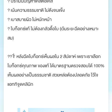
? ประเมินปัญหาเคสต่อเคส
? เน้นความธรรมชาติ ไม่ตึงจนแข็ง
? เบาสบายผิว ไม่หนักหน้า
? โบท็อกซ์แท้ ไม่ต้องกลัวดื้อโบ (เว้นระยะฉีดอย่างเหมาะ
สม)
??‍⚕️ หลังฉีดโบท็อกซ์เห็นผลใน 2 สัปดาห์ เพราะเราเลือก
โบท็อกซ์คุณภาพ ของแท้ ได้มาตรฐานตรวจสอบได้ 100%
เห็นผลอย่างเป็นธรรมชาติ สวยหล่อต้องปลอดภัย ไว้ใจ
แอททิจูดคลินิก