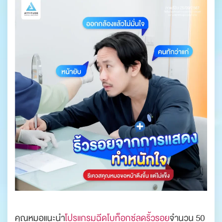
คุณหมอแนะนำ
โปรแกรมฉีดโบท็อกซ์ลดริ้วรอย
จำนวน 50