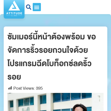
ซัมเมอร์นี้หน้าต้องพร้อม ขอ
จัดการริ้วรอยกวนใจด้วย
โปรแกรมฉีดโบท็อกซ์ลดริ้ว
รอย
Post Views:
395