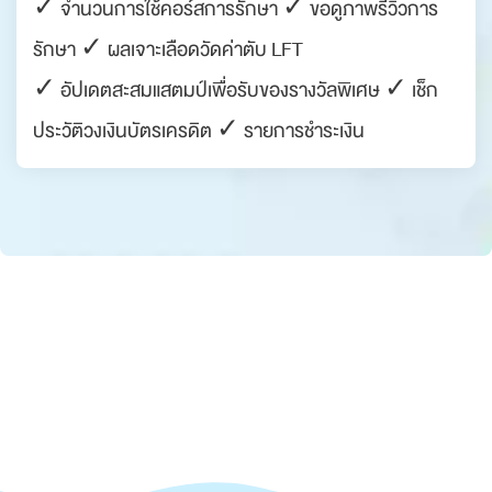
✓ จำนวนการใช้คอร์สการรักษา ✓ ขอดูภาพรีวิวการ
รักษา ✓ ผลเจาะเลือดวัดค่าตับ LFT
✓ อัปเดตสะสมแสตมป์เพื่อรับของรางวัลพิเศษ ✓ เช็ก
ประวัติวงเงินบัตรเครดิต ✓ รายการชำระเงิน