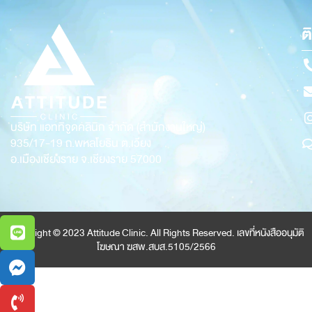
ต
บริษัท แอททิจูดคลินิก จำกัด (สำนักงานใหญ่)
935/17-19
ถ.พหลโยธิน ต.เวียง
อ.เมืองเชียงราย จ.เชียงราย 57000
Copyright © 2023 Attitude Clinic. All Rights Reserved. เลขที่หนังสืออนุมัติ
โฆษณา ฆสพ.สบส.5105/2566