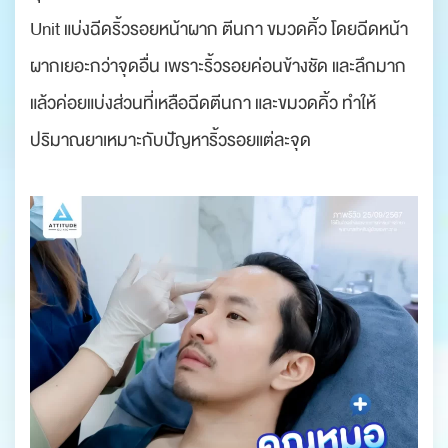
Unit แบ่งฉีดริ้วรอยหน้าผาก ตีนกา ขมวดคิ้ว โดยฉีดหน้า
ผากเยอะกว่าจุดอื่น เพราะริ้วรอยค่อนข้างชัด และลึกมาก
แล้วค่อยแบ่งส่วนที่เหลือฉีดตีนกา และขมวดคิ้ว ทำให้
ปริมาณยาเหมาะกับปัญหาริ้วรอยแต่ละจุด