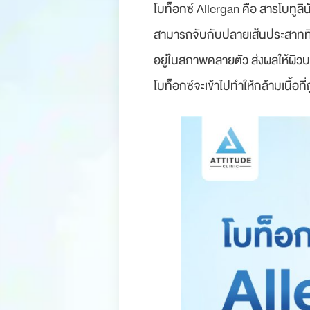
โบท็อกซ์ Allergan คือ สารโบทูลิ
สามารถจับกับปลายเส้นประสาทที่มีห
อยู่ในสภาพคลายตัว ส่งผลให้ผิวบริ
โบท็อกซ์จะเข้าไปทำให้กล้ามเนื้อท