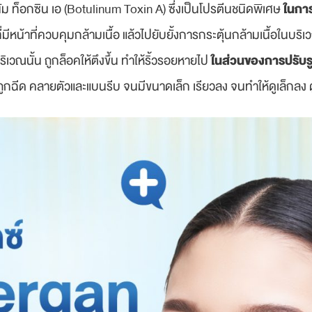
ในกา
นัม ท็อกซิน เอ (Botulinum Toxin A) ซึ่งเป็นโปรตีนชนิดพิเศษ
น้าที่ควบคุมกล้ามเนื้อ แล้วไปยับยั้งการกระตุ้นกล้ามเนื้อในบริเวณ
ในส่วนของการปรับร
เวณนั้น ถูกล็อคให้ตึงขึ้น ทำให้ริ้วรอยหายไป
ี่ถูกฉีด คลายตัวและแบนรีบ จนมีขนาดเล็ก เรียวลง จนทำให้ดูเล็กลง ด