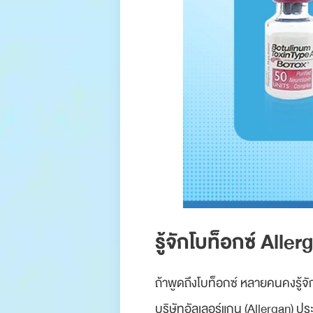
รู้จักโบท็อกซ์ All
ถ้าพูดถึงโบท็อกซ์ หลายคนคงรู้จัก
บริษัทอัลเลอร์แกน (Allergan) ป