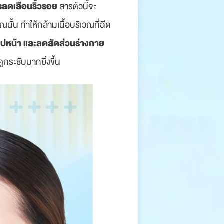
รลดเลือนริ้วรอย
สารตัวนี้จะ
นั้น ทำให้กล้ามเนื้อบริเวณที่ฉีด
ูปหน้า และลดสัดส่วนร่างกาย
ูกระชับมากยิ่งขึ้น