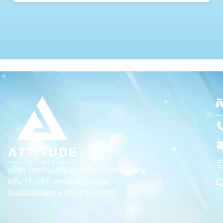
ต
บริษัท แอททิจูดคลินิก จำกัด (สำนักงานใหญ่)
935/17-19
ถ.พหลโยธิน ต.เวียง
อ.เมืองเชียงราย จ.เชียงราย 57000