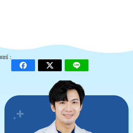
แชร์ :