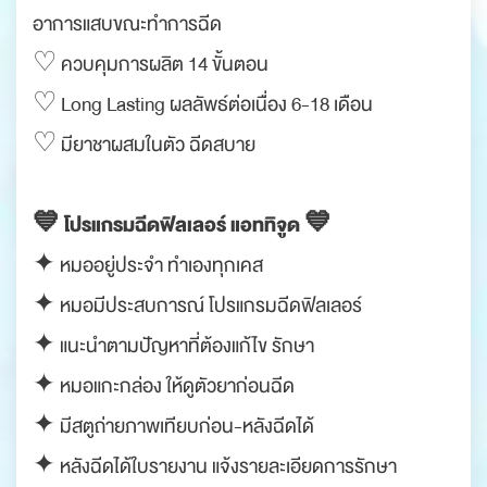
อาการแสบขณะทำการฉีด
♡ ควบคุมการผลิต 14 ขั้นตอน
♡ Long Lasting ผลลัพธ์ต่อเนื่อง 6-18 เดือน
♡ มียาชาผสมในตัว ฉีดสบาย
.
💙 โปรแกรมฉีดฟิลเลอร์ แอททิจูด 💙
✦ หมออยู่ประจำ ทำเองทุกเคส
✦ หมอมีประสบการณ์ โปรแกรมฉีดฟิลเลอร์
✦ แนะนำตามปัญหาที่ต้องแก้ไข รักษา
✦ หมอแกะกล่อง ให้ดูตัวยาก่อนฉีด
✦ มีสตูถ่ายภาพเทียบก่อน-หลังฉีดได้
✦ หลังฉีดได้ใบรายงาน แจ้งรายละเอียดการรักษา