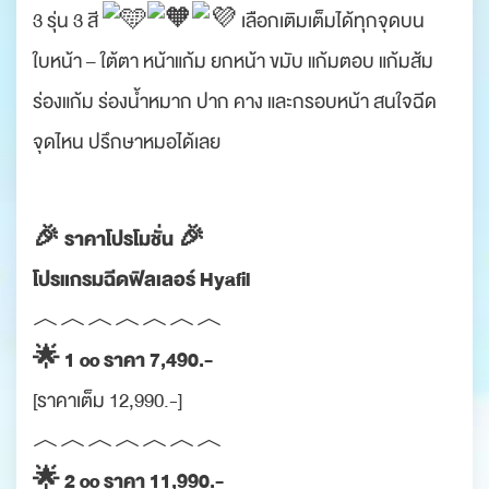
3 รุ่น 3 สี
เลือกเติมเต็มได้ทุกจุดบน
ใบหน้า – ใต้ตา หน้าแก้ม ยกหน้า ขมับ แก้มตอบ แก้มส้ม
ร่องแก้ม ร่องน้ำหมาก ปาก คาง และกรอบหน้า สนใจฉีด
จุดไหน ปรึกษาหมอได้เลย
.
🎉 ราคาโปรโมชั่น 🎉
โปรแกรมฉีดฟิลเลอร์ Hyafil
︿︿︿︿︿︿︿
🌟 1 cc ราคา 7,490.-
[ราคาเต็ม 12,990.-]
︿︿︿︿︿︿︿
🌟 2 cc ราคา 11,990.-