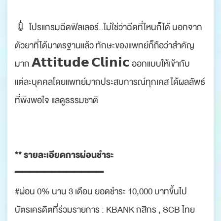
.
💉 โปรแกรมฉีดฟิลเลอร์..ไม่ใช่ว่าฉีดที่ไหนก็ได้ นอกจาก
ตัวยาที่ได้มาตรฐานแล้ว ทักษะของแพทย์ก็ถือว่าสำคัญ
มาก 𝗔𝘁𝘁𝗶𝘁𝘂𝗱𝗲 𝗖𝗹𝗶𝗻𝗶𝗰 ออกแบบให้เข้ากับ
แต่ละบุคคลโดยแพทย์มากประสบการณ์ทุกเคส ได้ผลลัพธ์
ที่พึงพอใจ แลดูธรรมชาติ
.
.
** รายละเอียดการผ่อนชำระ
━━━━━━━━━━━━
#ผ่อน 0% นาน 3 เดือน ยอดชำระ 10,000 บาทขึ้นไป
บัตรเครดิตที่ร่วมรายการ : KBANK กสิกร , SCB ไทย