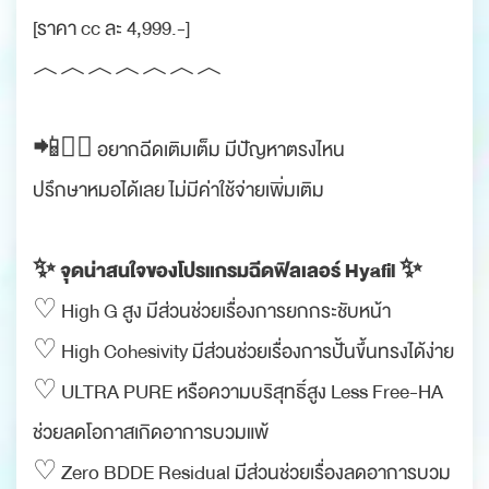
[ราคา cc ละ 4,999.-]
︿︿︿︿︿︿︿
.
📲👨‍⚕ อยากฉีดเติมเต็ม มีปัญหาตรงไหน
ปรึกษาหมอได้เลย ไม่มีค่าใช้จ่ายเพิ่มเติม
.
✨ จุดน่าสนใจของโปรแกรมฉีดฟิลเลอร์ Hyafil ✨
♡ High G สูง มีส่วนช่วยเรื่องการยกกระชับหน้า
♡ High Cohesivity มีส่วนช่วยเรื่องการปั้นขึ้นทรงได้ง่าย
♡ ULTRA PURE หรือความบริสุทธิ์สูง Less Free-HA
ช่วยลดโอกาสเกิดอาการบวมแพ้
♡ Zero BDDE Residual มีส่วนช่วยเรื่องลดอาการบวม