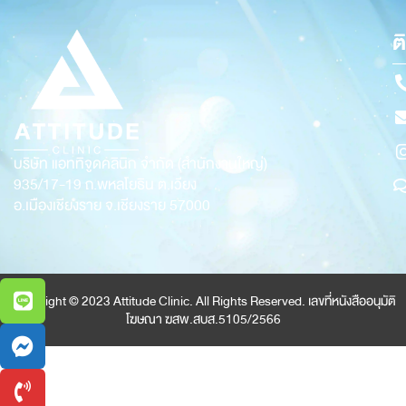
ต
บริษัท แอททิจูดคลินิก จำกัด (สำนักงานใหญ่)
935/17-19
ถ.พหลโยธิน ต.เวียง
อ.เมืองเชียงราย จ.เชียงราย 57000
Copyright © 2023 Attitude Clinic. All Rights Reserved. เลขที่หนังสืออนุมัติ
โฆษณา ฆสพ.สบส.5105/2566