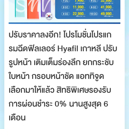
ปรับราคาลงอีก! โปรโมชั่นโปรแก
รมฉีดฟิลเลอร์ Hyafil เกาหลี ปรับ
รูปหน้า เติมเต็มร่องลึก ยกกระชับ
ใบหน้า กรอบหน้าชัด แอททิจูด
เลือกมาให้แล้ว สิทธิพิเศษรองรับ
การผ่อนชำระ 0% นานสูงสุด 6
เดือน