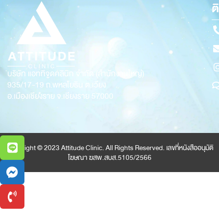
ต
บริษัท แอททิจูดคลินิก จำกัด (สำนักงานใหญ่)
935/17-19
ถ.พหลโยธิน ต.เวียง
อ.เมืองเชียงราย จ.เชียงราย 57000
Copyright © 2023 Attitude Clinic. All Rights Reserved. เลขที่หนังสืออนุมัติ
โฆษณา ฆสพ.สบส.5105/2566