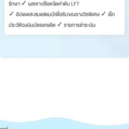
รักษา ✓ ผลเจาะเลือดวัดค่าตับ LFT
✓ อัปเดตสะสมแสตมป์เพื่อรับของรางวัลพิเศษ ✓ เช็ก
ประวัติวงเงินบัตรเครดิต ✓ รายการชำระเงิน