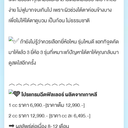
ง่าย ไม่ฟูมากจนเกินไป เพราะผิวช่วงใต้ตาค่อนข้างบาง
เพื่อไม่ให้ใต้ตาดูบวม เป็นก้อน ไม่ธรรมชาติ
.
ถ้ายังไม่รู้ว่าควรเลือกยี่ห้อไหน รุ่นไหนดี แอททิจูดคัด
มาให้แล้ว 3 ยี่ห้อ 3 รุ่นที่เหมาะแก้ปัญหาใต้ตาให้คุณกลับมา
ดูสดใสอีกครั้ง
.
︿︿︿︿︿︿︿︿︿︿
โปรแกรมฉีดฟิลเลอร์ ผลิตจากเกาหลี
1 cc ราคา 6,990.-[ราคาเต็ม 12,990.-]
2 cc ราคา 12,990.- [ราคา cc ละ 6,495.-]
➡︎
ผลลัพธ์ต่อเนื่อง 8-12 เดือน