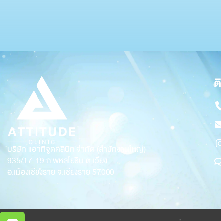
ต
บริษัท แอททิจูดคลินิก จำกัด (สำนักงานใหญ่)
935/17-19
ถ.พหลโยธิน ต.เวียง
อ.เมืองเชียงราย จ.เชียงราย 57000