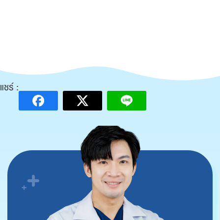
แชร์ :