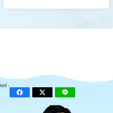
แชร์ :