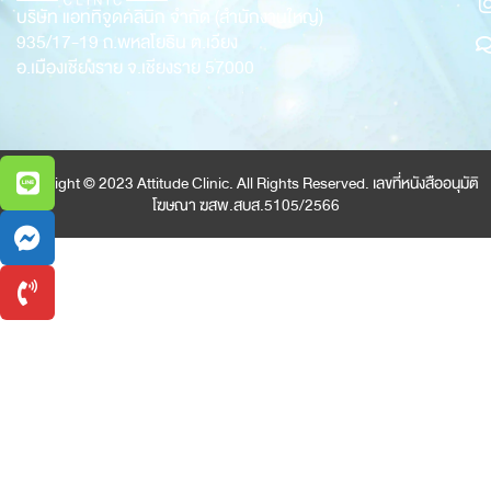
บริษัท แอททิจูดคลินิก จำกัด (สำนักงานใหญ่)
935/17-19
ถ.พหลโยธิน ต.เวียง
อ.เมืองเชียงราย จ.เชียงราย 57000
Copyright © 2023 Attitude Clinic. All Rights Reserved. เลขที่หนังสืออนุมัติ
โฆษณา ฆสพ.สบส.5105/2566