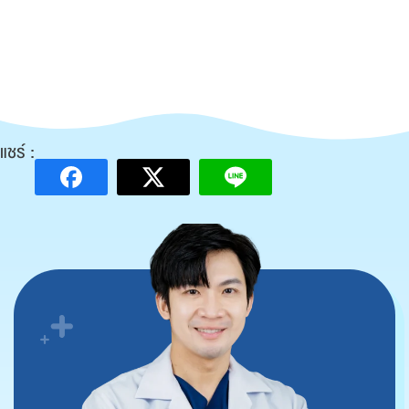
แชร์ :