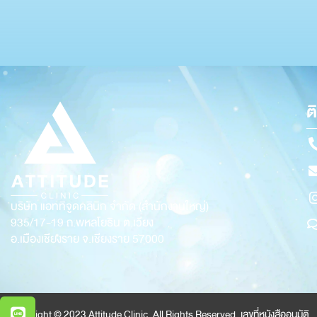
ต
บริษัท แอททิจูดคลินิก จำกัด (สำนักงานใหญ่)
935/17-19
ถ.พหลโยธิน ต.เวียง
อ.เมืองเชียงราย จ.เชียงราย 57000
Copyright © 2023 Attitude Clinic. All Rights Reserved. เลขที่หนังสืออนุมัติ