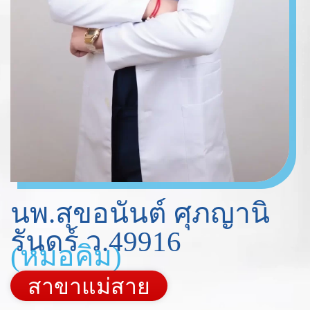
นพ.สุขอนันต์ ศุภญานิ
รันดร์ ว.49916
(หมอคิม)
สาขาแม่สาย