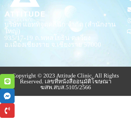
บริษัท แอททิจูดคลินิก จำกัด (สำนักงาน
ใหญ่)
935/17-19
ถ.พหลโยธิน ต.เวียง
อ.เมืองเชียงราย จ.เชียงราย 57000
Copyright © 2023 Attitude Clinic. All Rights
Reserved. เลขที่หนังสืออนุมัติโฆษณา
ฆสพ.สบส.5105/2566