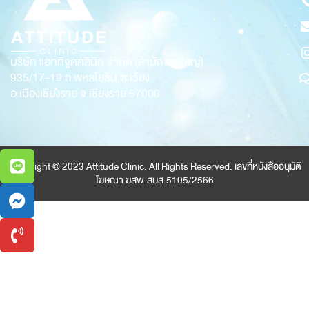
บริษัท แอททิจูดคลินิก จำกัด (สำนักงานใหญ่)
935/17-19
ถ.พหลโยธิน ต.เวียง
อ.เมืองเชียงราย จ.เชียงราย 57000
Copyright © 2023 Attitude Clinic. All Rights Reserved. เลขที่หนังสืออนุมัติ
โฆษณา ฆสพ.สบส.5105/2566