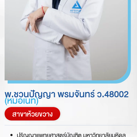
พ.ชวนปัญญา พรมจันทร์ ว.48002
(หมอเนท)
สาขาห้วยขวาง
ปริญญาแพทยศาสตร์บัณฑิต มหาวิทยาลัยมหิดล