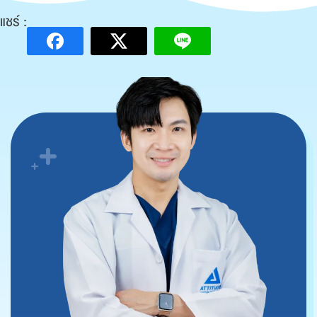
แชร์ :