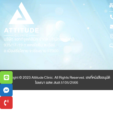
ต
บริษัท แอททิจูดคลินิก จำกัด (สำนักงานใหญ่)
935/17-19
ถ.พหลโยธิน ต.เวียง
อ.เมืองเชียงราย จ.เชียงราย 57000
Copyright © 2023 Attitude Clinic. All Rights Reserved. เลขที่หนังสืออนุมัติ
โฆษณา ฆสพ.สบส.5105/2566