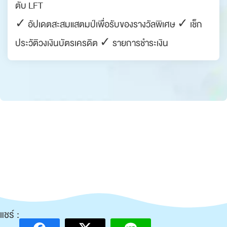
ตับ LFT
✓ อัปเดตสะสมแสตมป์เพื่อรับของรางวัลพิเศษ ✓ เช็ก
ประวัติวงเงินบัตรเครดิต ✓ รายการชำระเงิน
แชร์ :