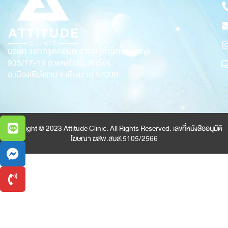
บริษัท แอททิจูดคลินิก จำกัด (สำนักงานใหญ่)
935/17-19
ถ.พหลโยธิน ต.เวียง
อ.เมืองเชียงราย จ.เชียงราย 57000
Copyright © 2023 Attitude Clinic. All Rights Reserved. เลขที่หนังสืออนุมัติ
โฆษณา ฆสพ.สบส.5105/2566