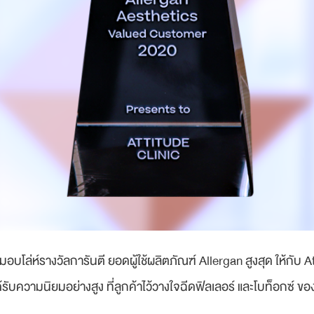
บโล่ห์รางวัลการันตี ยอดผู้ใช้ผลิตภัณฑ์ Allergan สูงสุด ให้กับ At
ได้รับความนิยมอย่างสูง ที่ลูกค้าไว้วางใจฉีดฟิลเลอร์​ และโบท็อกซ์