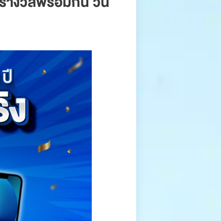
างวัลพร้อมกัน วัน