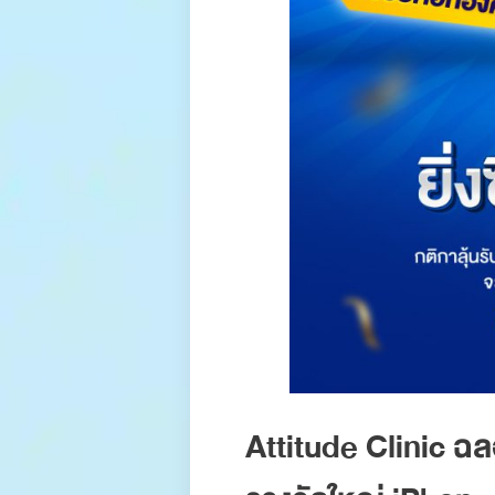
Attitude Clinic ฉ