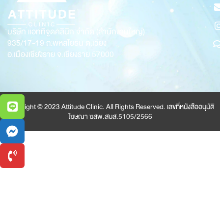
บริษัท แอททิจูดคลินิก จำกัด (สำนักงานใหญ่)
935/17-19
ถ.พหลโยธิน ต.เวียง
อ.เมืองเชียงราย จ.เชียงราย 57000
Copyright © 2023 Attitude Clinic. All Rights Reserved. เลขที่หนังสืออนุมัติ
โฆษณา ฆสพ.สบส.5105/2566