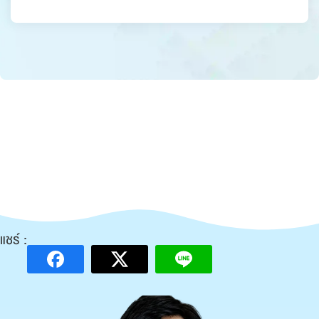
แชร์ :