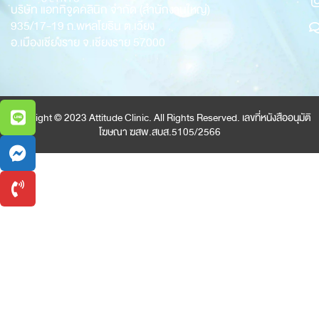
บริษัท แอททิจูดคลินิก จำกัด (สำนักงานใหญ่)
935/17-19
ถ.พหลโยธิน ต.เวียง
อ.เมืองเชียงราย จ.เชียงราย 57000
Copyright © 2023 Attitude Clinic. All Rights Reserved. เลขที่หนังสืออนุมัติ
โฆษณา ฆสพ.สบส.5105/2566