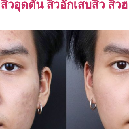
าสิวอุดตัน สิวอักเสบสิว ส