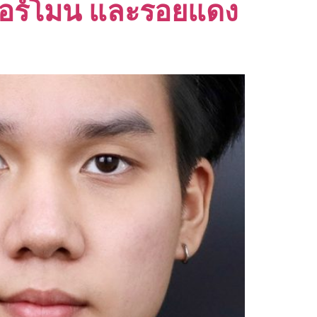
ิวฮอร์โมน และรอยแดง