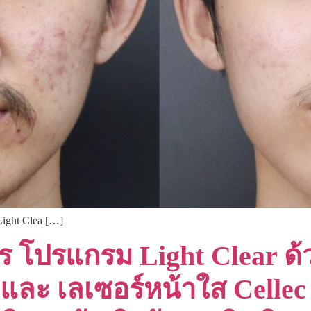
ight Clea […]
จร โปรแกรม Light Clear ด
และ เลเซอร์หน้าใส Cellec