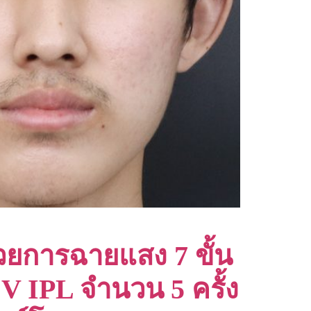
้วยการฉายแสง 7 ขั้น
 V IPL จำนวน 5 ครั้ง