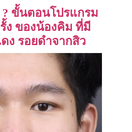
ง ? ขั้นตอนโปรแกรม
้ง ของน้องคิม ที่มี
ยแดง รอยดำจากสิว