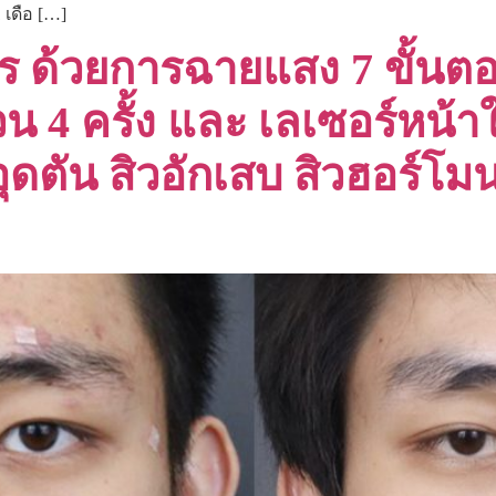
 เดือ […]
จร ด้วยการฉายแสง 7 ขั้นตอ
น 4 ครั้ง และ เลเซอร์หน้าใ
วอุดตัน สิวอักเสบ สิวฮอร์