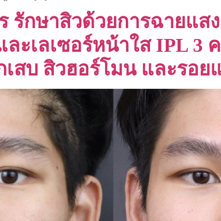
จร รักษาสิวด้วยการฉายแส
 และเลเซอร์หน้าใส IPL 3 ครั
อักเสบ สิวฮอร์โมน และรอ