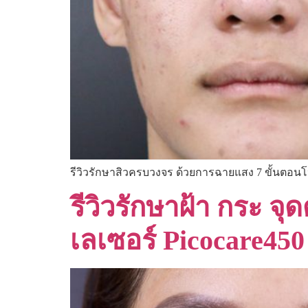
รีวิวรักษาสิวครบวงจร ด้วยการฉายแสง 7 ขั้นตอน
รีวิวรักษาฝ้า กระ จุ
เลเซอร์ Picocare450 