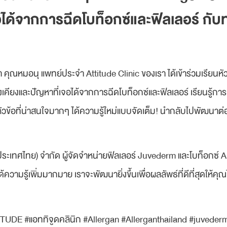
อได้จากการฉีดโบท็อกซ์และฟิลเลอร์ กับ
 คุณหมอนุ แพทย์ประจำ Attitude Clinic ของเรา ได้เข้าร่วมเรียนห
งและปัญหาที่เจอได้จากการฉีดโบท็อกซ์และฟิลเลอร์ เรียนรู้การฉี
หัวข้อที่น่าสนใจมากๆ ได้ความรู้ใหม่แบบจัดเต็ม! นำกลับไปพัฒนาต่อ
ะเทศไทย) จำกัด ผู้จัดจำหน่ายฟิลเลอร์ Juvederm และโบท็อกซ์ All
้ความรู้เพิ่มมากมาย เราจะพัฒนายิ่งขึ้นเพื่อผลลัพธ์ที่ดีที่สุดให้คุ
TUDE​​ #แอททิจูดคลินิก #Allergan #Allerganthailand #juveder