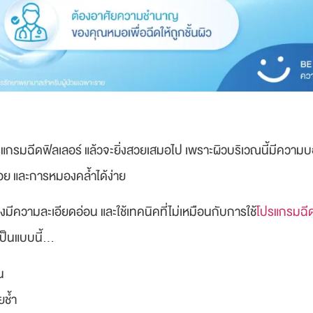
ช้โปรแกรมฉีดฟิลเลอร์ แล้วจะยิ่งสวยเสมอไป เพราะผิวบริเวณนี้มีควา
วรอย และการหมองคล้ำได้ง่าย
งมีความละเอียดอ่อน และใช้เทคนิคที่ไม่เหมือนกับการใช้
โปรแกรมฉีด
เป็นแบบนี้…
น
ยช้ำ