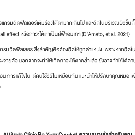
รแกรมฉีดฟิลเลอร์เติมร่องใต้ตามากเกินไป และฉีดในบริเวณผิวชั้นต
all effect หรือภาวะใต้ตาเป็นสีฟ้าอมเทา (D’Amato, et al. 2021)
รมฉีดฟิลเลอร์ สิ่งสำคัญคือต้องฉีดให้ถูกตำแหน่ง เพราะหากฉีดในบร
่กระจายตัว นอกจากจะทำให้เกิดภาวะใต้ตาคล้ำแล้ว ยังอาจทำให้ใต้ตา
อ่อน การแก้ไขในแต่คนใช้วิธีไม่เหมือนกัน แนะนำให้ปรึกษาคุณหมอ เพ
บ
Attitude Clinic Be Your Comfort ความสบายใจสำหรับคุณ