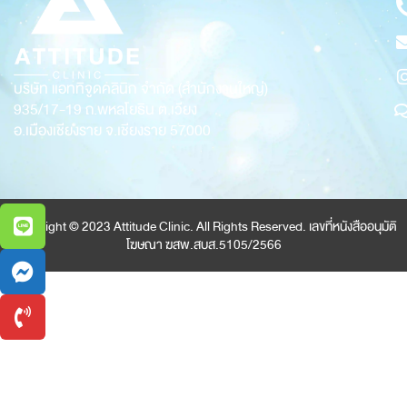
บริษัท แอททิจูดคลินิก จำกัด (สำนักงานใหญ่)
935/17-19
ถ.พหลโยธิน ต.เวียง
อ.เมืองเชียงราย จ.เชียงราย 57000
Copyright © 2023 Attitude Clinic. All Rights Reserved. เลขที่หนังสืออนุมัติ
โฆษณา ฆสพ.สบส.5105/2566