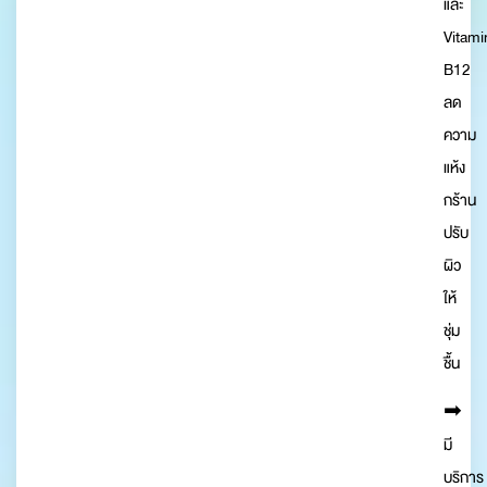
และ
Vitami
B12
ลด
ความ
แห้ง
กร้าน
ปรับ
ผิว
ให้
ชุ่ม
ชื้น
➡︎
มี
บริการ