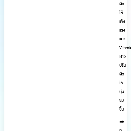
ผิว
ให้
แข็ง
แรง
และ
Vitami
B12
ปรับ
ผิว
ให้
นุ่ม
ชุ่ม
ชื้น
➡︎
มี