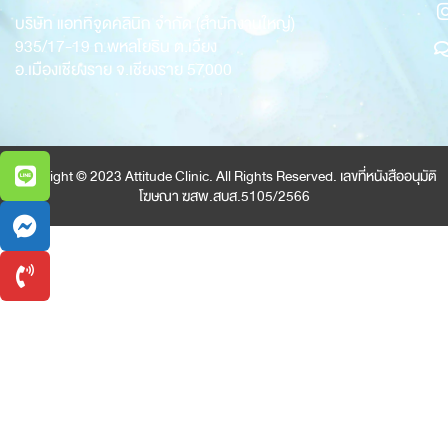
บริษัท แอททิจูดคลินิก จำกัด (สำนักงานใหญ่)
935/17-19
ถ.พหลโยธิน ต.เวียง
อ.เมืองเชียงราย จ.เชียงราย 57000
Copyright © 2023 Attitude Clinic. All Rights Reserved. เลขที่หนังสืออนุมัติ
โฆษณา ฆสพ.สบส.5105/2566