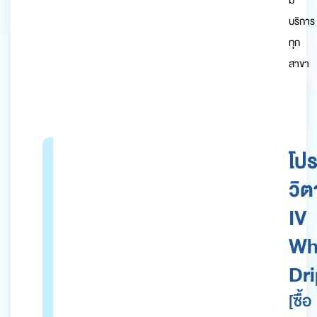
บริการ
ทุก
สาขา
โป
วิต
IV
Wh
Dr
[ซื้อ