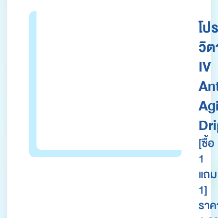
โป
วิต
IV
Ant
Ag
Dr
[ซื้อ
1
แถม
1]
ราค