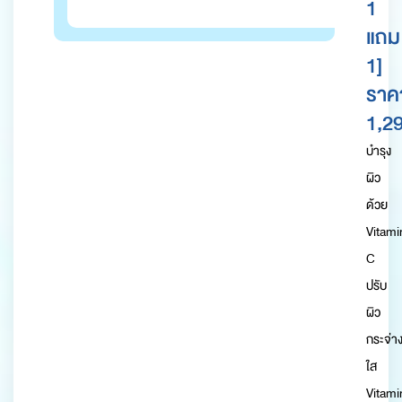
1
แถม
1]
ราค
1,29
บำรุง
ผิว
ด้วย
Vitami
C
ปรับ
ผิว
กระจ่า
ใส
Vitami