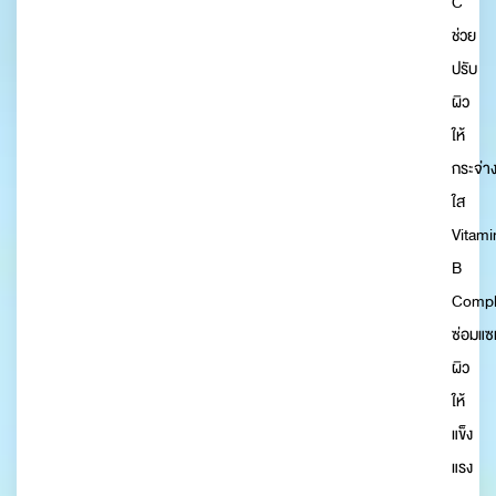
C
ช่วย
ปรับ
ผิว
ให้
กระจ่า
ใส
Vitami
B
Compl
ซ่อมแซ
ผิว
ให้
แข็ง
แรง