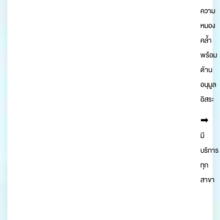
ความ
หมอง
คล้ำ
พร้อม
ต้าน
อนุมูล
อิสระ
➡︎
มี
บริการ
ทุก
สาขา