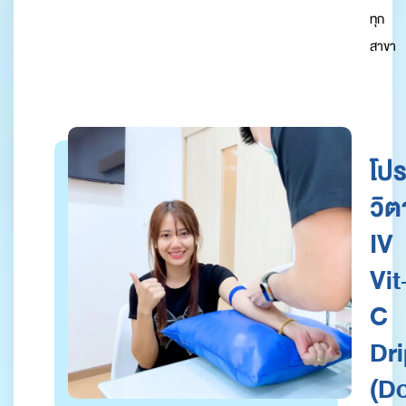
ทุก
สาขา
โป
วิต
IV
Vit
C
Dr
(D