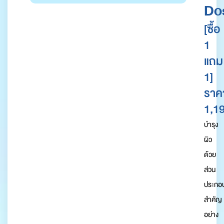
Do
[ซื้อ
1
แถม
1]
ราค
1,19
บำรุง
ผิว
ด้วย
ส่วน
ประกอ
สำคัญ
อย่าง