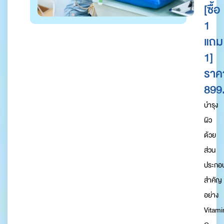
[ซื้อ
1
แถม
1]
ราค
899
บำรุง
ผิว
ด้วย
ส่วน
ประกอ
สำคัญ
อย่าง
Vitami