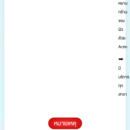
หยาบ
กร้าน
ของ
ผิว
ด้วย
Actin
➡︎
มี
บริการ
ทุก
สาขา
หมายเหตุ