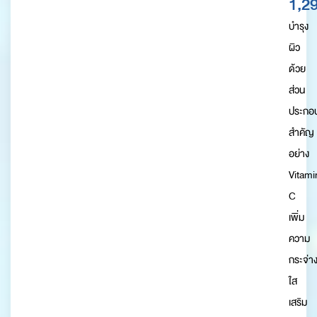
1,29
บำรุง
ผิว
ด้วย
ส่วน
ประกอ
สำคัญ
อย่าง
Vitami
C
เพิ่ม
ความ
กระจ่า
ใส
เสริม