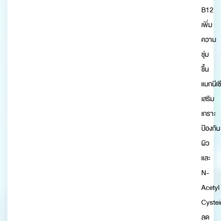
B12
เพิ่ม
ความ
ชุ่ม
ชื้น
แมกนีเซ
เสริม
เกราะ
ป้องกัน
ผิว
และ
N-
Acetyl
Cystei
ลด