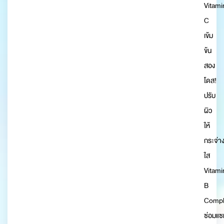
Vitami
C
เข้ม
ข้น
สอง
โดส!
ปรับ
ผิว
ให้
กระจ่า
ใส
Vitami
B
Compl
ซ่อมแซ