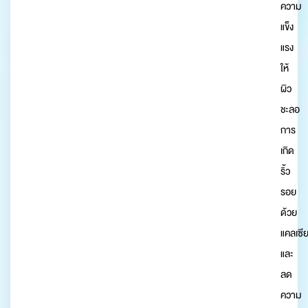
ความ
แข็ง
แรง
ให้
ผิว
ชะลอ
การ
เกิด
ริ้ว
รอย
ด้วย
แคลเซี
และ
ลด
ความ