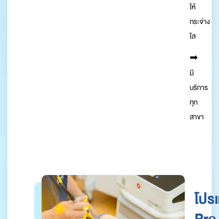
ให้
กระจ่าง
ใส
➡︎
มี
บริการ
ทุก
สาขา
โปร
Pro