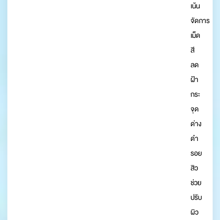
เน้น
จัดการ
เม็ด
สี
ลด
ฝ้า
กระ
จุด
ด่าง
ดำ
รอย
สิว
ช่วย
ปรับ
ผิว