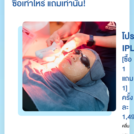
ซื้อเท่าไหร่ แถมเท่านั้น!
โป
IP
[ซื้อ
1
แถม
1]
ครั้ง
ละ
1,49
คลื่น