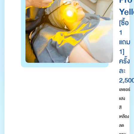
Yel
[ซื้อ
1
แถม
1]
ครั้ง
ละ
2,500
เลเซอร์
แสง
สี
เหลือง
ลด