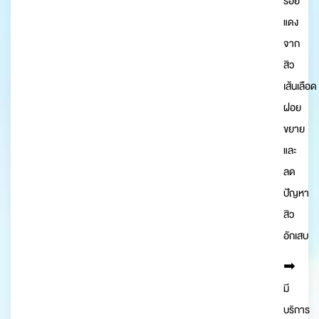
รอย
แดง
จาก
สิว
เส้นเลือด
ฝอย
ขยาย
และ
ลด
ปัญหา
สิว
อักเสบ
➡︎
มี
บริการ