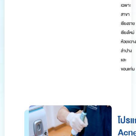
เฉพาะ
สาขา
เชียงราย
เชียงใหม่
ห้วยขวาง
ลำปาง
และ
ขอนแก่น
โปร
Acn