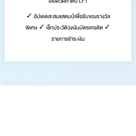
เลือดวัดค่าตับ LFT
✓ อัปเดตสะสมแสตมป์เพื่อรับของรางวัล
พิเศษ ✓ เช็กประวัติวงเงินบัตรเครดิต ✓
รายการชำระเงิน