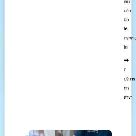
เจน
ปรับ
ผิว
ให้
กระจ่า
ใส
➡︎
มี
บริการ
ทุก
สาขา