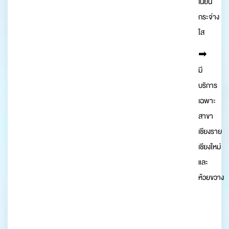
เนียน
กระจ่าง
ใส
➡︎
มี
บริการ
เฉพาะ
สาขา
เชียงราย
เชียงใหม่
และ
ห้วยขวาง