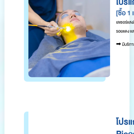
โปรแ
[ซื้อ 1
เลเซอร์แส
รอยแดง และ
➡︎
มีบริกา
โปร
Pico