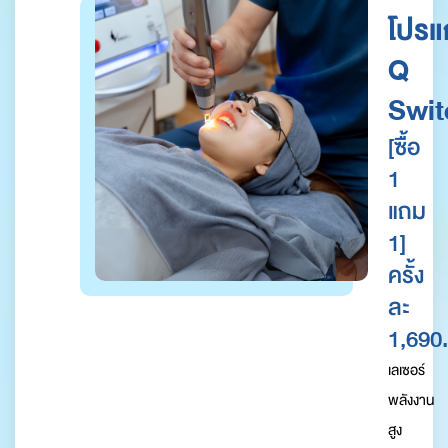
โปร
Q
Swit
[ซื้อ
1
แถม
1]
ครั้ง
ละ
1,690.
เลเซอร์
พลังงาน
สูง