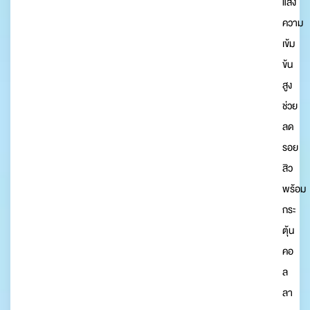
แสง
ความ
เข้ม
ข้น
สูง
ช่วย
ลด
รอย
สิว
พร้อม
กระ
ตุ้น
คอ
ล
ลา