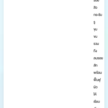
รอย
สิว
กระชับ
รู
ขุม
ขน
รวม
ถึง
ลบรอย
สัก
พร้อม
ฟื้นฟู
ผิว
ให้
เรียบ