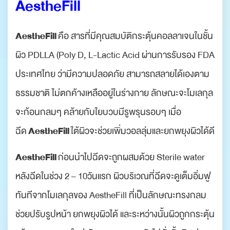
AestheFill
AestheFill
คือ สารที่มีคุณสมบัติกระตุ้นคอลลาเจนในชั้น
ผิว PDLLA (Poly D, L-Lactic Acid ผ่านการรับรอง FDA
ประเทศไทย ว่ามีความปลอดภัย สามารถสลายได้เองตาม
ธรรมชาติ ไม่ตกค้างเหลืออยู่ในร่างกาย ลักษณะจะโมเลกุล
จะก้อนกลมๆ คล้ายกับใยบวบมีรูพรุนรอบๆ เมื่อ
AestheFill
ฉีด
ใต้ผิวจะช่วยเพิ่มวอลลุ่มและยกพยุงผิวได้ดี
AestheFill
ก่อนนำไปฉีดจะถูกผสมด้วย Sterile water
หลังฉีดในช่วง 2 – 10วันแรก ผิวบริเวณที่ฉีดจะดูเต็มอิ่มฟู
ทันทีจากโมเลกุลของ AestheFill ที่เป็นลักษณะทรงกลม
ช่วยปรับรูปหน้า ยกพยุงผิวได้ และระหว่างนั้นผิวถูกกระตุ้น