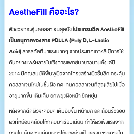
AestheFill คืออะไร?
โปรแกรมฉีด AestheFill
ตัวช่วยกระตุ้นคอลลาเจนสุดปัง
เป็นอนุภาคของสาร PDLLA (Poly D, L-Lactic
Acid)
สารสกัดที่มาแรงมากๆ จากประเทศเกาหลี มีการใช้
กันอย่างแพร่หลายในเชิงการแพทย์มายาวนานตั้งแต่ปี
2014 มีคุณสมบัติฟื้นฟูผิวจากโครงสร้างผิวชั้นลึก กระตุ้น
คอลลาเจนใหม่ในชั้นผิว ทดแทนคอลลาเจนที่สูญเสียไปเมื่อ
อายุมากขึ้น เติมเต็ม ยกพยุงผิวหน้า ยืดหยุ่น
หลังจากฉีดผิวจะค่อยๆ เต็มอิ่มขึ้น หน้ายก ลดเลือนริ้วรอย
ผิวที่หย่อนคล้อยให้กลับมาเรียบเนียน ทำให้ผิวแข็งแรงจาก
ภายใน คืนความอ่อนเยาว์ให้ผิวอย่างเป็นธรรมชาติภายใน