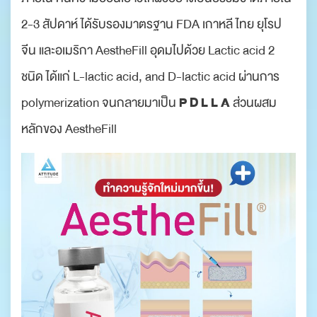
2-3 สัปดาห์ ได้รับรองมาตรฐาน FDA เกาหลี ไทย ยุโรป
จีน และอเมริกา AestheFill อุดมไปด้วย Lactic acid 2
ชนิด ได้แก่ L-lactic acid, and D-lactic acid ผ่านการ
P D L L A
polymerization จนกลายมาเป็น
ส่วนผสม
หลักของ AestheFill