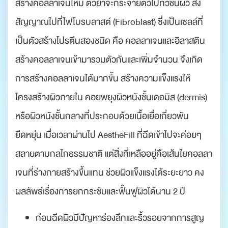
สร้างคอลลาเจนใหม่ ตัวยาจะกระจายตัวไปทั่วชั้นผิว ส่ง
สัญญาณไปที่ไฟโบรบลาสต์ (Fibroblast) ซึ่งเป็นเซลล์ที่
เป็นตัวสร้างโปรตีนสองชนิด คือ คอลลาเจนและอิลาสติน
สร้างคอลลาเจนเข้ามารวมตัวกันและเพิ่มจำนวน จึงเกิด
การสร้างคอลลาเจนได้มากขึ้น สร้างความแข็งแรงให้
โครงสร้างผิวภายใน คอยพยุงผิวหนังชั้นเดอมิส (dermis)
หรือผิวหนังชั้นกลางที่ประกอบด้วยเนื้อเยื่อเกี่ยวพัน
ยืดหยุ่น เมื่อเวลาผ่านไป AestheFill ที่ฉีดเข้าไปจะค่อยๆ
สลายตามกลไกธรรมชาติ แต่สิ่งที่เหลืออยู่คือเส้นใยคอลลา
เจนที่ร่างกายสร้างขึ้นแทน ช่วยผิวแข็งแรงได้ระยะยาว คง
ผลลัพธ์เรื่องการยกกระชับและฟื้นฟูผิวได้นาน 2 ปี
ก่อนฉีดผิวมีปัญหาร่องลึกและริ้วรอยจากการสูญ