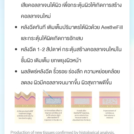
เสียคอลลาเจนใต้ผิว เพื่อกระตุ้นผิวให้เกิดการสร้าง
คอลลาเจนใหม่
หลังฉีดทันที เติมเต็มปริมาตรใต้ผิวด้วย AestheFill
และกระตุ้นให้ผิดเกิดการอักเสบ
หลังฉีด 1-2 สัปดาห์ กระตุ้นสร้างคอลลาเจนใหม่ใน
ชั้นผิว เติมเต็ม ยกพยุงผิวหน้า
ผลลัพธ์หลังฉีด ริ้วรอย ร่องลึก ความหย่อยคล้อย
ลดลง ผิวมีคอลลาเจนมากขึ้น ผิวสุขภาพดีขึ้น