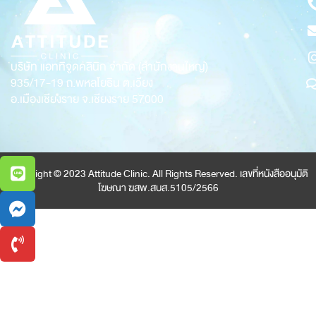
บริษัท แอททิจูดคลินิก จำกัด (สำนักงานใหญ่)
935/17-19
ถ.พหลโยธิน ต.เวียง
อ.เมืองเชียงราย จ.เชียงราย 57000
Copyright © 2023 Attitude Clinic. All Rights Reserved. เลขที่หนังสืออนุมัติ
โฆษณา ฆสพ.สบส.5105/2566