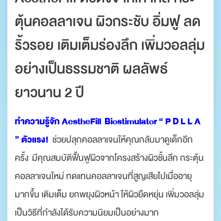
ตุ้นคอลลาเจน ผิวกระชับ อิ่มฟู ลด
ริ้วรอย เติมเต็มร่องลึก เพิ่มวอลลุ่ม
อย่างเป็นธรรมชาติ ผลลัพธ์
ยาวนาน 2 ปี
ทำความรู้จัก AestheFill Biostimulator “ P D L L A
” ตัวแรง!
ช่วยปลุกคอลลาเจนให้คุณกลับมาดูเด็กอีก
ครั้ง มีคุณสมบัติฟื้นฟูผิวจากโครงสร้างผิวชั้นลึก กระตุ้น
คอลลาเจนใหม่ ทดแทนคอลลาเจนที่สูญเสียไปเมื่ออายุ
มากขึ้น เติมเต็ม ยกพยุงผิวหน้า ให้ผิวยืดหยุ่น เพิ่มวอลลุ่ม
เป็นวิธีที่กำลังได้รับความนิยมเป็นอย่างมาก