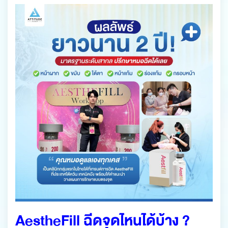
AestheFill ฉีดจุดไหนได้บ้าง ?