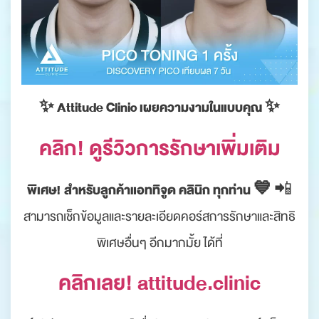
✨ Attitude Clinic เผยความงามในแบบคุณ ✨
คลิก! ดูรีวิวการรักษาเพิ่มเติม
พิเศษ! สำหรับลูกค้าแอททิจูด คลินิก ทุกท่าน 💙
📲
สามารถเช็กข้อมูลและรายละเอียดคอร์สการรักษาและสิทธิ
พิเศษอื่นๆ อีกมากมั้ย ได้ที่
คลิกเลย! attitude.clinic