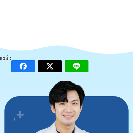
แชร์ :