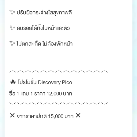
✨ ปรับผิวกระจ่างใสสุขภาพดี
✨ ลบรอยได้ทั้งใบหน้าและตัว
✨ ไม่ตกสะเก็ด ไม่ต้องพักหน้า
︵︵︵︵︵︵︵︵︵︵︵︵︵
🔥 โปรโมชั่น Discovery Pico
ซื้อ 1 แถม 1 ราคา 12,000 บาท
︶︶︶︶︶︶︶︶︶︶︶︶︶
✕ จากราคาปกติ 15,000 บาท ✕