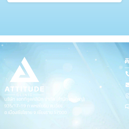
ต
บริษัท แอททิจูดคลินิก จำกัด (สำนักงานใหญ่)
935/17-19
ถ.พหลโยธิน ต.เวียง
อ.เมืองเชียงราย จ.เชียงราย 57000