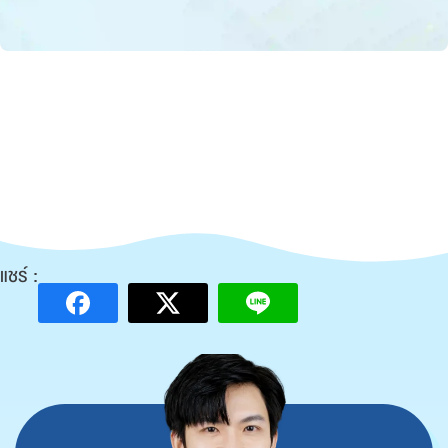
แชร์ :