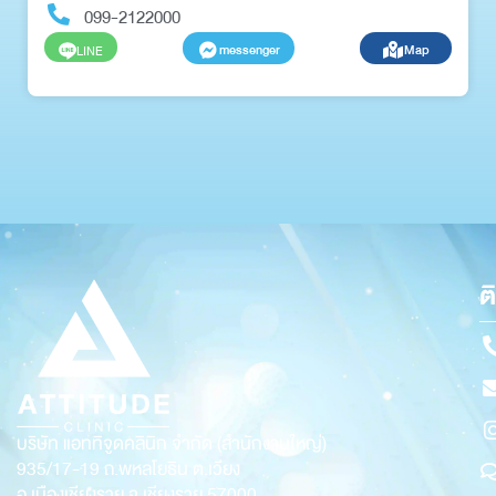
099-2122000
messenger
Map
LINE
ต
บริษัท แอททิจูดคลินิก จำกัด (สำนักงานใหญ่)
935/17-19
ถ.พหลโยธิน ต.เวียง
อ.เมืองเชียงราย จ.เชียงราย 57000