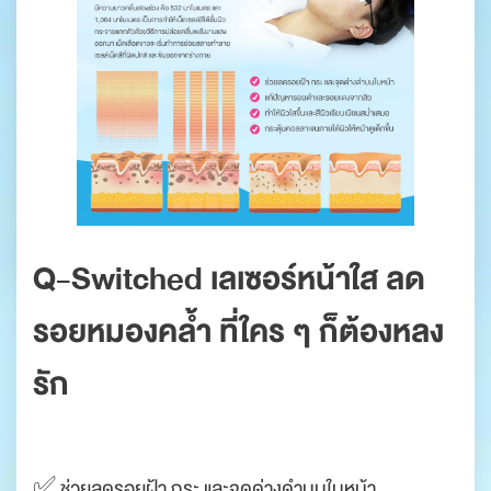
Q-Switched เลเซอร์หน้าใส ลด
รอยหมองคล้ำ ที่ใคร ๆ ก็ต้องหลง
รัก
✅ ช่วยลดรอยฝ้า กระ และจุดด่างดำบนใบหน้า