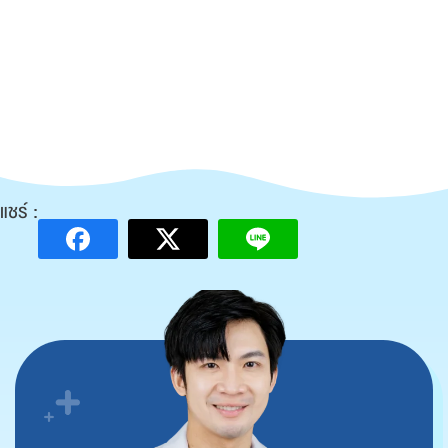
แชร์ :