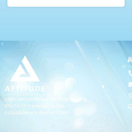
ต
บริษัท แอททิจูดคลินิก จำกัด (สำนักงานใหญ่)
935/17-19
ถ.พหลโยธิน ต.เวียง
อ.เมืองเชียงราย จ.เชียงราย 57000