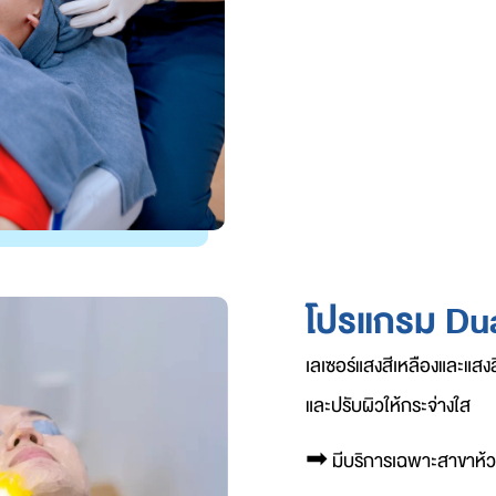
โปรแกรม Dua
เลเซอร์แสงสีเหลืองและแส
และปรับผิวให้กระจ่างใส
➡︎
มีบริการเฉพาะสาขาห้วย