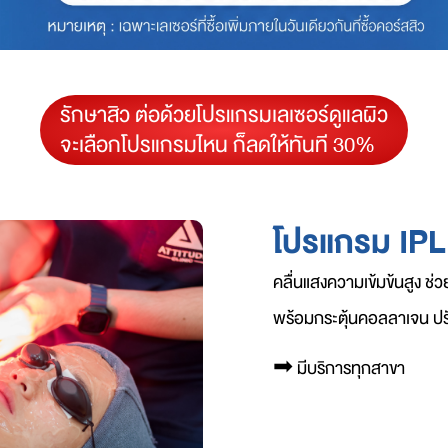
รักษาสิว ต่อด้วยโปรแกรมเลเซอร์ดูแลผิว
จะเลือกโปรแกรมไหน ก็ลดให้ทันที 30%
โปรแกรม IPL
คลื่นแสงความเข้มข้นสูง ช
พร้อมกระตุ้นคอลลาเจน ปรั
➡︎
มีบริการทุกสาขา