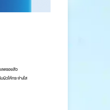
่วยลดรอยสิว
บผิวให้กระจ่างใส